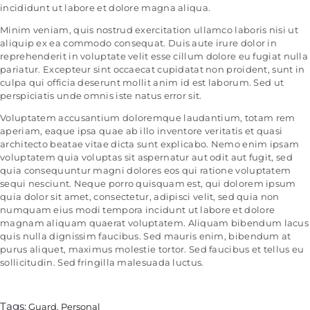
incididunt ut labore et dolore magna aliqua.
Minim veniam, quis nostrud exercitation ullamco laboris nisi ut
aliquip ex ea commodo consequat. Duis aute irure dolor in
reprehenderit in voluptate velit esse cillum dolore eu fugiat nulla
pariatur. Excepteur sint occaecat cupidatat non proident, sunt in
culpa qui officia deserunt mollit anim id est laborum. Sed ut
perspiciatis unde omnis iste natus error sit.
Voluptatem accusantium doloremque laudantium, totam rem
aperiam, eaque ipsa quae ab illo inventore veritatis et quasi
architecto beatae vitae dicta sunt explicabo. Nemo enim ipsam
voluptatem quia voluptas sit aspernatur aut odit aut fugit, sed
quia consequuntur magni dolores eos qui ratione voluptatem
sequi nesciunt. Neque porro quisquam est, qui dolorem ipsum
quia dolor sit amet, consectetur, adipisci velit, sed quia non
numquam eius modi tempora incidunt ut labore et dolore
magnam aliquam quaerat voluptatem. Aliquam bibendum lacus
quis nulla dignissim faucibus. Sed mauris enim, bibendum at
purus aliquet, maximus molestie tortor. Sed faucibus et tellus eu
sollicitudin. Sed fringilla malesuada luctus.
Tags:
Guard
,
Personal